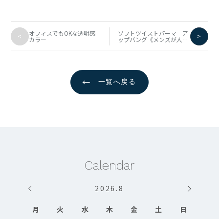
オフィスでもOKな透明感
ソフトツイストパーマ ア
<
>
カラー
ップバング《メンズが人気
◎》
←
一覧へ戻る
Calendar
2026
.
8
月
火
水
木
金
土
日