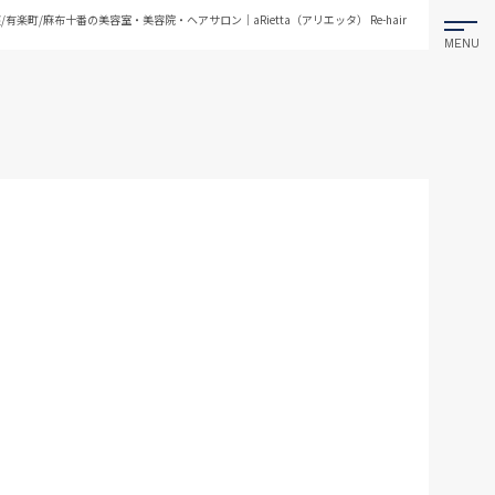
/有楽町/麻布十番の美容室・美容院・ヘアサロン｜aRietta（アリエッタ） Re-hair