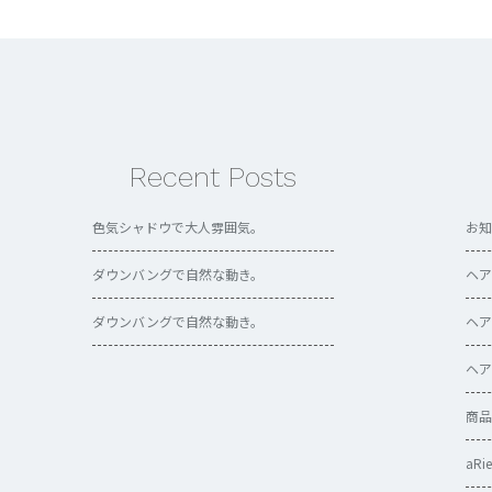
aRietta AZABU【アリエッタ アザブ】
aRietta AZABU【アリエッタ アザブ】
aRietta AZABU【アリエッタ アザブ】
03-6435-3970
03-6435-3970
ウェブ予約
ウェブ予約
Recent Posts
色気シャドウで大人雰囲気。
お知
ダウンバングで自然な動き。
ヘア
ダウンバングで自然な動き。
ヘア
ヘア
商品
aRi