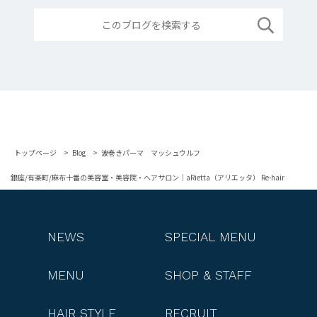
トップページ
Blog
波巻きパーマ マッシュウルフ
銀座/有楽町/麻布十番の美容室・美容院・ヘアサロン｜aRietta（アリエッタ） Re-hair
NEWS
SPECIAL MENU
MENU
SHOP & STAFF
HAIR STYLE
RECRUIT