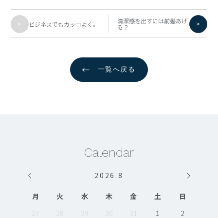
清潔感を出すには前髪あげ
<
>
ビジネスでもカッコよく。
る？
←
一覧へ戻る
Calendar
2026
.
8
月
火
水
木
金
土
日
27
28
29
30
31
1
2