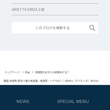
ARIETTA GINZA 2 店
トップページ
Blog
清潔感を出すには前髪あげる？
銀座/有楽町/麻布十番の美容室・美容院・ヘアサロン｜aRietta（アリエッタ） Re-hair
NEWS
SPECIAL MENU