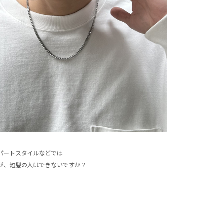
パートスタイルなどでは
が、短髪の人はできないですか？
×
×
×
CLOS
CLOS
CLO