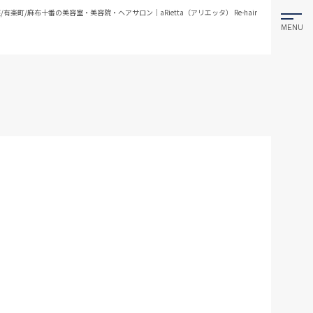
/有楽町/麻布十番の美容室・美容院・ヘアサロン｜aRietta（アリエッタ） Re-hair