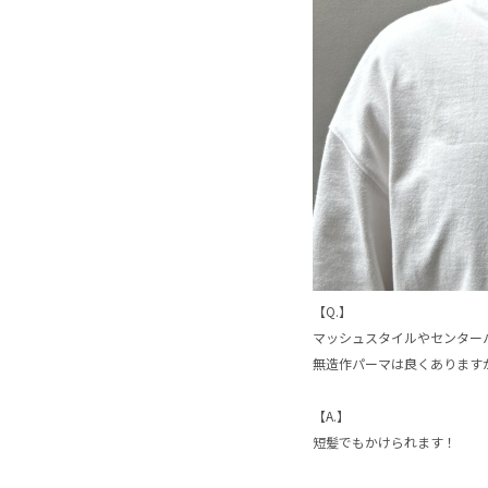
【Q.】
マッシュスタイルやセンター
無造作パーマは良くあります
【A.】
短髪でもかけられます！