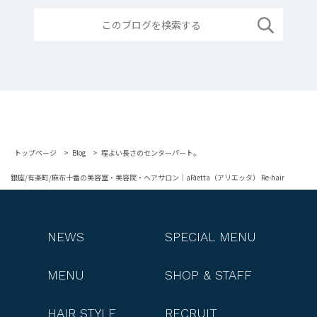
トップページ
Blog
程よい長さのセンターパート。
銀座/有楽町/麻布十番の美容室・美容院・ヘアサロン｜aRietta（アリエッタ） Re-hair
NEWS
SPECIAL MENU
MENU
SHOP & STAFF
HAIR STYLE
RECRUIT