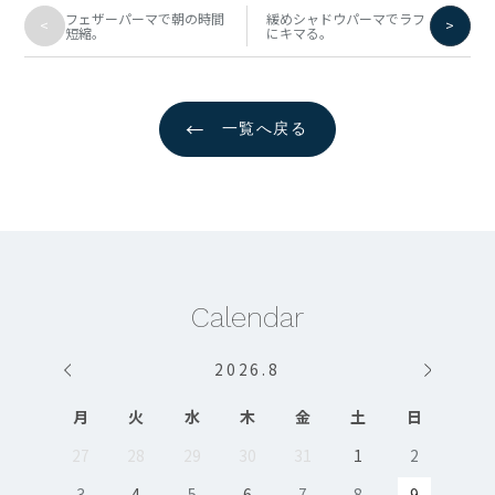
フェザーパーマで朝の時間
緩めシャドウパーマでラフ
<
>
短縮。
にキマる。
←
一覧へ戻る
Calendar
2026
.
8
月
火
水
木
金
土
日
27
28
29
30
31
1
2
3
4
5
6
7
8
9