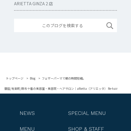
ARIETTA GINZA 2 店
トップページ
Blog
フェザーパーマで朝の時間短縮。
銀座/有楽町/麻布十番の美容室・美容院・ヘアサロン｜aRietta（アリエッタ） Re-hair
NEWS
SPECIAL MENU
MENU
SHOP & STAFF