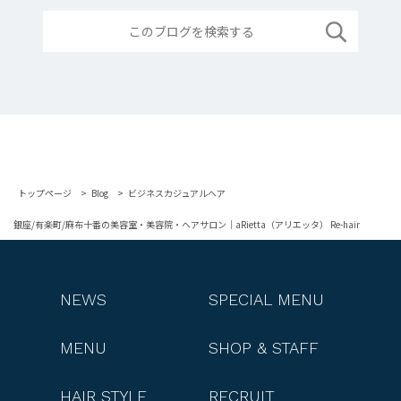
トップページ
Blog
ビジネスカジュアルヘア
銀座/有楽町/麻布十番の美容室・美容院・ヘアサロン｜aRietta（アリエッタ） Re-hair
NEWS
SPECIAL MENU
MENU
SHOP & STAFF
HAIR STYLE
RECRUIT