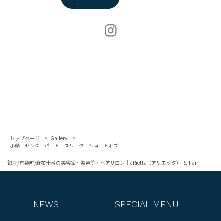
トップページ
Gallery
小顔 センターパート スリーク ショートボブ
銀座/有楽町/麻布十番の美容室・美容院・ヘアサロン｜aRietta（アリエッタ） Re-hair
NEWS
SPECIAL MENU